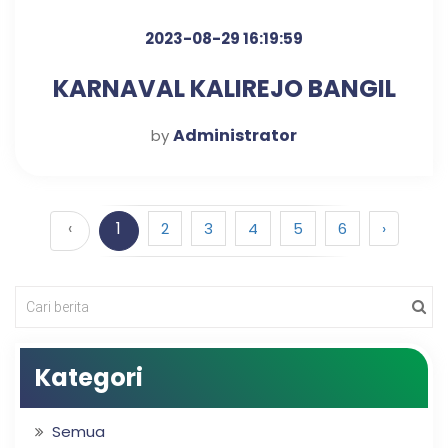
2023-08-29 16:19:59
KARNAVAL KALIREJO BANGIL
Administrator
by
‹
1
2
3
4
5
6
›
Kategori
Semua