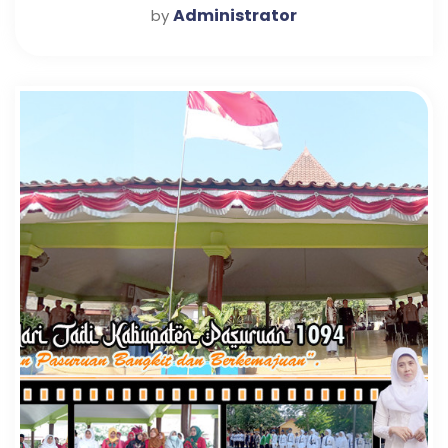
Manaruwi
Administrator
by