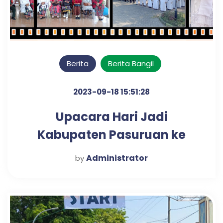
Berita
Berita Bangil
2023-09-18 15:51:28
Upacara Hari Jadi
Kabupaten Pasuruan ke
1094 tahun 2023
Administrator
by